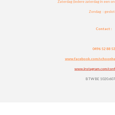
Zaterdag (iedere zaterdag in een o
Zondag : geslo
Contact :
0496 52 88 5
www.facebook.com/schoonheid
www.instagram.com/conf
BTW BE 1020.607
© 2021 - 2023 Confidence By Lis