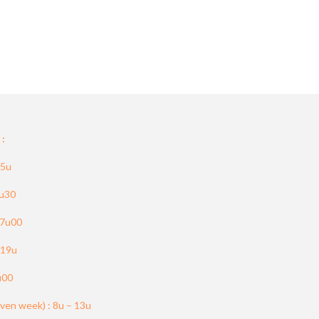
:
15u
8u30
17u00
 19u
u00
even week) : 8u – 13u