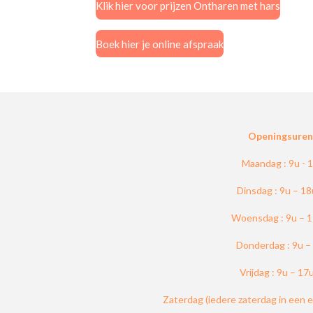
Klik hier voor prijzen Ontharen met hars
Boek hier je online afspraak
Openingsuren 
Maandag : 9u - 
Dinsdag : 9u – 1
Woensdag : 9u – 
Donderdag : 9u –
Vrijdag : 9u – 17
Zaterdag (iedere zaterdag in een 