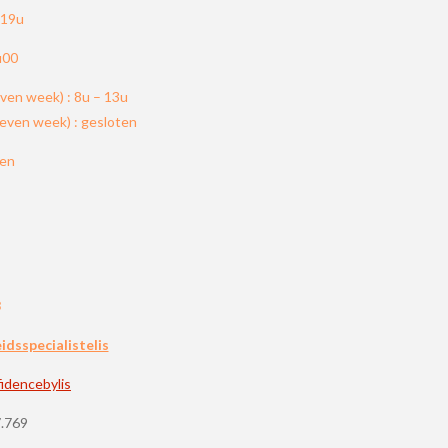
 19u
u00
even week) : 8u – 13u
neven week) : gesloten
ten
3
sspecialistelis
idencebylis
.769