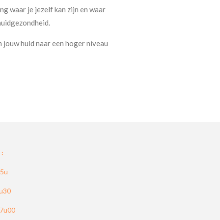
ng waar je jezelf kan zijn en waar
huidgezondheid.
en jouw huid naar een hoger niveau
:
15u
8u30
17u00