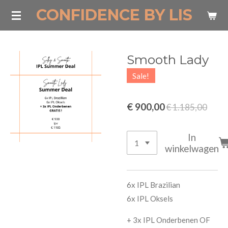
CONFIDENCE BY LIS
Ga
direct
naar
de
Smooth Lady
hoofdinhoud
Sale!
€ 900,00
€ 1.185,00
In
winkelwagen
6x IPL Brazilian
6x IPL Oksels
+ 3x IPL Onderbenen OF