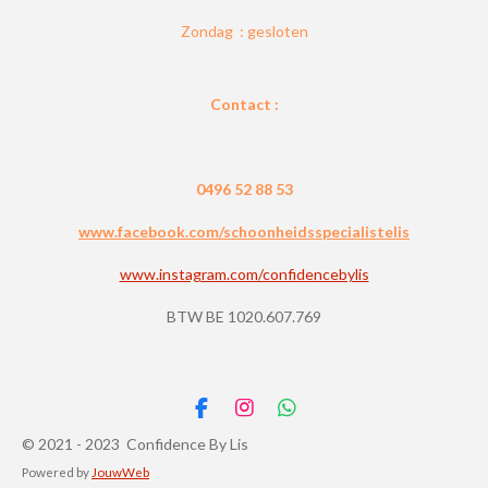
Zondag : gesloten
Contact :
0496 52 88 53
www.facebook.com/schoonheidsspecialistelis
www.instagram.com/confidencebylis
BTW BE 1020.607.769
F
I
W
a
n
h
© 2021 - 2023 Confidence By Lis
c
s
a
Powered by
JouwWeb
e
t
t