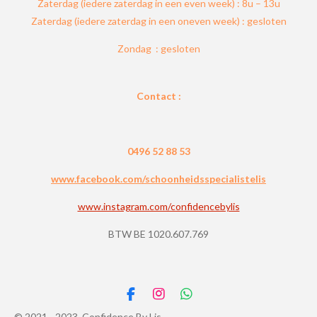
Zaterdag (iedere zaterdag in een even week) : 8u – 13u
Zaterdag (iedere zaterdag in een oneven week) : gesloten
Zondag : gesloten
Contact :
0496 52 88 53
www.facebook.com/schoonheidsspecialistelis
www.instagram.com/confidencebylis
BTW BE 1020.607.769
F
I
W
a
n
h
© 2021 - 2023 Confidence By Lis