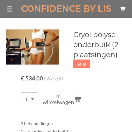
CONFIDENCE BY LIS
Ga
direct
naar
de
Cryolipolyse
hoofdinhoud
onderbuik (2
plaatsingen)
Sale!
€ 534,00
€ 675,00
In
winkelwagen
3 behandelingen
Cryolipolyse onderbuik (2