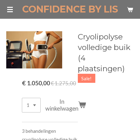
CONFIDENCE BY LIS
Ga
direct
naar
de
Cryolipolyse
hoofdinhoud
volledige buik
(4
plaatsingen)
Sale!
€ 1.050,00
€ 1.275,00
In
winkelwagen
3 behandelingen
cryolipolyse volledige buik