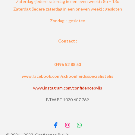
Zaterdag (iedere zaterdag in een even week) : 8u – 13u
Zaterdag (iedere zaterdag in een oneven week) : gesloten
Zondag : gesloten
Contact :
0496 52 88 53
www.facebook.com/schoonheidsspecialistelis
www.instagram.com/confidencebylis
BTW BE 1020.607.769
F
I
W
a
n
h
© 2021 - 2023 Confidence By Lis